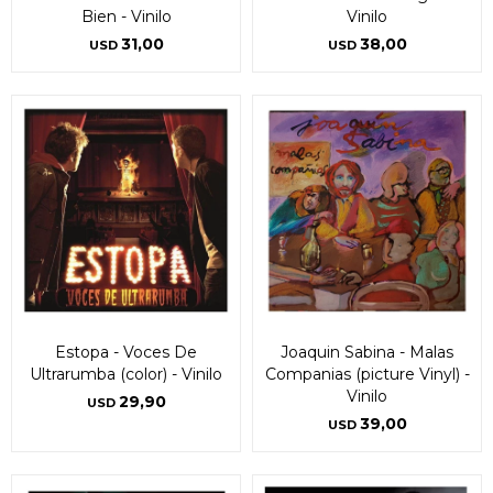
Bien - Vinilo
Vinilo
31,00
38,00
Continuar
Continuar
USD
USD
Estopa - Voces De
Joaquin Sabina - Malas
Ultrarumba (color) - Vinilo
Companias (picture Vinyl) -
Vinilo
29,90
USD
39,00
USD