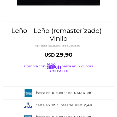
Leño - Leño (remasterizado) -
Vinilo
88875083911-88875083911
29,90
USD
Comprá con
hasta en 12 cuotas
+DETALLE
¡ME INTERESA!
hasta en
6
cuotas de
USD 4,98
hasta en
12
cuotas de
USD 2,49
hasta en
6
cuotas de
USD 4,98