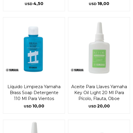
4,50
18,00
USD
USD
¡Sumate a la forma más ágil de
¡Sumate a la forma más ágil de
Líquido Limpieza Yamaha
Aceite Para Llaves Yamaha
comprar!
comprar!
Brass Soap Detergente
Key Oil Light 20 Ml Para
110 Ml Para Vientos
Pícolo, Flauta, Oboe
Comprá en 3 cuotas sin recargo o hasta en
Comprá en 3 cuotas sin recargo o hasta en
12 cuotas * ¡Solo con tu cédula!
12 cuotas * ¡Solo con tu cédula!
10,00
20,00
USD
USD
* sujeto aprobación crediticia.
* sujeto aprobación crediticia.
Comprá ahora y Pagá
Comprá ahora y Pagá
Verifica si estás calificado para comprar con
Verifica si estás calificado para comprar con
Pago Después:
Pago Después:
Después, hasta en 12
Después, hasta en 12
Estás calificado para comprar usando Pago
Estás calificado para comprar usando Pago
Después.
Después.
Cédula de identidad
Cédula de identidad