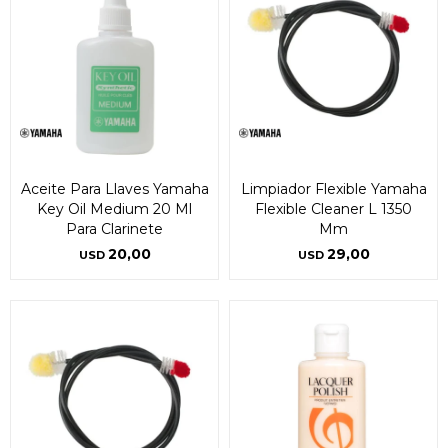
Ups!
Ups!
cuotas y sin tocar tu
cuotas y sin tocar tu
tarjeta de crédito
tarjeta de crédito
Parece que no tenes oferta, lamentamos
Parece que no tenes oferta, lamentamos
¡Algo salió mal!
¡Algo salió mal!
¡Tenés hasta
¡Tenés hasta
para comprar en las cuotas que
para comprar en las cuotas que
el inconveniente, por cualquier duda
el inconveniente, por cualquier duda
Por favor intenta nuevamente mas tarde.
Por favor intenta nuevamente mas tarde.
Celular
Celular
prefieras!
prefieras!
contactanos en
contactanos en
preguntas@pagodespues.com.uy
preguntas@pagodespues.com.uy
Elegí tus productos preferidos
Elegí tus productos preferidos
Fecha de nacimiento
Fecha de nacimiento
Elegís Pago Después como metodo de pago
Elegís Pago Después como metodo de pago
* sujeto a aprobación crediticia. El monto disponible
* sujeto a aprobación crediticia. El monto disponible
puede variar por comercio
puede variar por comercio
Día
Día
Mes
Mes
Año
Año
Aceite Para Llaves Yamaha
Limpiador Flexible Yamaha
Key Oil Medium 20 Ml
Flexible Cleaner L 1350
Continuar
Continuar
Para Clarinete
Mm
20,00
29,00
USD
USD