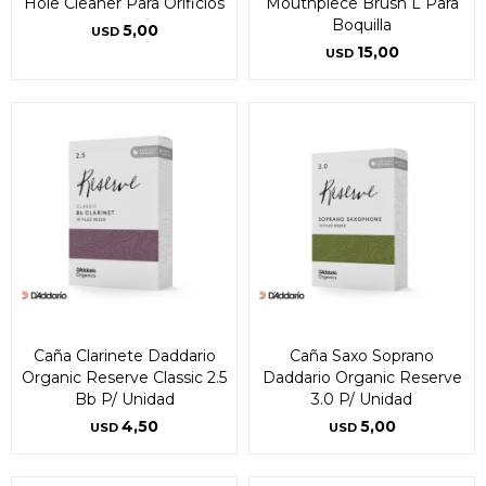
Hole Cleaner Para Orificios
Mouthpiece Brush L Para
Boquilla
5,00
USD
15,00
USD
Caña Clarinete Daddario
Caña Saxo Soprano
Organic Reserve Classic 2.5
Daddario Organic Reserve
Bb P/ Unidad
3.0 P/ Unidad
4,50
5,00
USD
USD