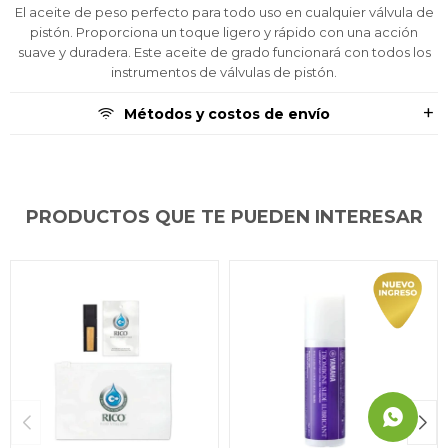
El aceite de peso perfecto para todo uso en cualquier válvula de
preguntas@pagodespues.com.uy
preguntas@pagodespues.com.uy
preguntas@pagodespues.com.uy
Elegí tus productos preferidos
Elegí tus productos preferidos
Elegí tus productos preferidos
pistón. Proporciona un toque ligero y rápido con una acción
Fecha de nacimiento
Fecha de nacimiento
Fecha de nacimiento
Elegís Pago Después como metodo de pago
Elegís Pago Después como metodo de pago
Elegís Pago Después como metodo de pago
suave y duradera. Este aceite de grado funcionará con todos los
* sujeto a aprobación crediticia. El monto disponible
* sujeto a aprobación crediticia. El monto disponible
* sujeto a aprobación crediticia. El monto disponible
instrumentos de válvulas de pistón.
puede variar por comercio
puede variar por comercio
puede variar por comercio
Día
Día
Día
Mes
Mes
Mes
Año
Año
Año
Métodos y costos de envío
Continuar
Continuar
Continuar
PRODUCTOS QUE TE PUEDEN INTERESAR