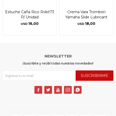
Estuche Caña Rico Rvkit73
Crema Vara Trombón
P/ Unidad
Yamaha Slide Lubricant
16,00
18,00
USD
USD
NEWSLETTER
¡Suscribite y recibí todas nuestras novedades!
SUSCRIBIRME




