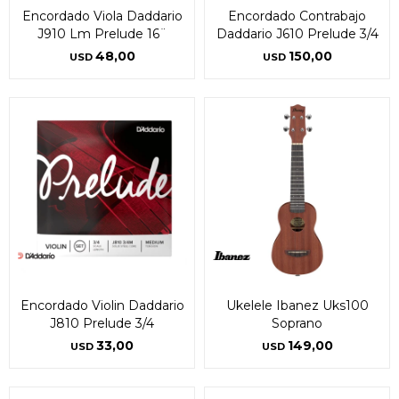
Encordado Viola Daddario
Encordado Contrabajo
J910 Lm Prelude 16¨
Daddario J610 Prelude 3/4
48,00
150,00
USD
USD
Encordado Violin Daddario
Ukelele Ibanez Uks100
J810 Prelude 3/4
Soprano
33,00
149,00
USD
USD