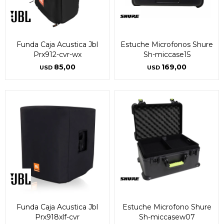
Funda Caja Acustica Jbl
Estuche Microfonos Shure
Prx912-cvr-wx
Sh-miccase15
85,00
169,00
USD
USD
Funda Caja Acustica Jbl
Estuche Microfono Shure
Prx918xlf-cvr
Sh-miccasew07