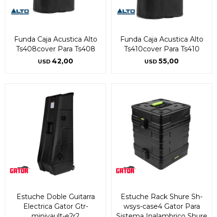
Funda Caja Acustica Alto
Funda Caja Acustica Alto
Ts408cover Para Ts408
Ts410cover Para Ts410
42,00
55,00
USD
USD
Estuche Doble Guitarra
Estuche Rack Shure Sh-
Electrica Gator Gtr-
wsys-case4 Gator Para
minivault-e2r2
Sistema Inalambrico Shure