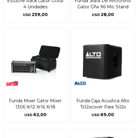
Estuche Rack Gator Gtour
Funda Jirafa De Micrófono
4 Unidades
Gator Gfw X6 Mic Stand
259,00
28,00
USD
USD
Funda Mixer Gator Mixer
Funda Caja Acustica Alto
1306 Xr12 Xr16 Xr18
Ts12scover Para Ts12s
62,00
69,00
USD
USD