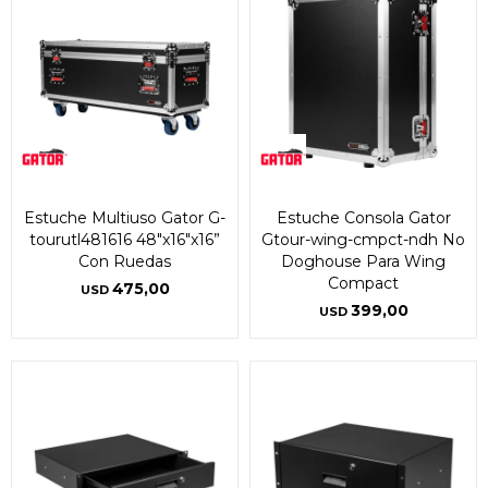
Estuche Multiuso Gator G-
Estuche Consola Gator
tourutl481616 48″x16″x16”
Gtour-wing-cmpct-ndh No
Con Ruedas
Doghouse Para Wing
Compact
475,00
USD
399,00
USD
¡Sumate a la forma más ágil de
¡Sumate a la forma más ágil de
comprar!
comprar!