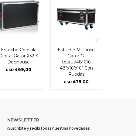
Estuche Consola
Estuche Multiuso
Digital Gator X32 S
Gator G-
Doghouse
tourutl481616
48″x16″x16” Con
469,00
USD
Ruedas
475,00
USD
NEWSLETTER
¡Suscribite y recibí todas nuestras novedades!