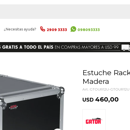
|
¿Necesitas ayuda?
2909 3333
098093333
ENVIAR
Estuche Rack Gator Gtour12u
Madera
GTOUR12U-GTOUR12U
460,00
USD