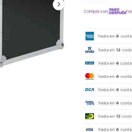
Comprá con
has
¡ME I
hasta en
6
cuota
hasta en
12
cuot
hasta en
6
cuota
hasta en
6
cuota
hasta en
6
cuota
hasta en
6
cuota
hasta en
12
cuot
¡Sumate a la forma más ágil de
¡Sumate a la forma más ágil de
¡Sumate a la forma más ágil de
hasta en
6
cuota