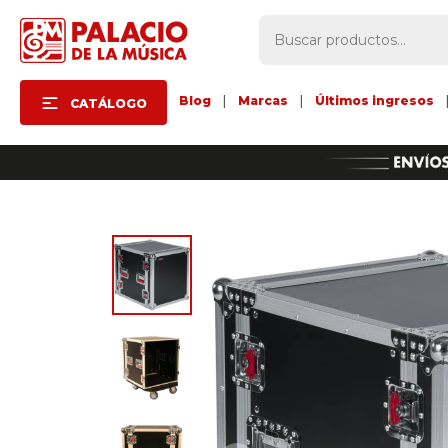
Blog
|
Marcas
|
Últimos ingresos
CATÁLOGO