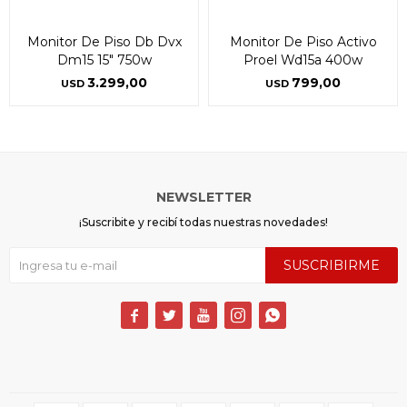
puede variar por comercio
puede variar por comercio
Día
Día
Mes
Mes
Año
Año
Monitor De Piso Db Dvx
Monitor De Piso Activo
Continuar
Continuar
Dm15 15" 750w
Proel Wd15a 400w
3.299,00
799,00
USD
USD
NEWSLETTER
¡Suscribite y recibí todas nuestras novedades!
SUSCRIBIRME




