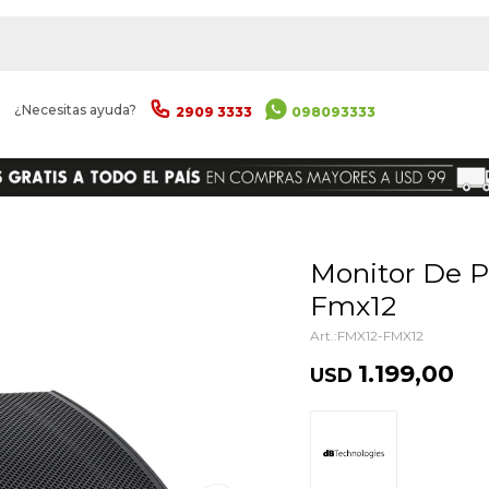
|
¿Necesitas ayuda?
2909 3333
098093333
ENVIAR
Monitor De Piso Activo Db Flexsys
Fmx12
FMX12-FMX12
1.199,00
USD