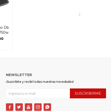
so Db
 750w
00
NEWSLETTER
¡Suscribite y recibí todas nuestras novedades!
SUSCRIBIRME




