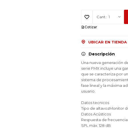
1
Cotizar
UBICAR EN TIENDA
Descripción
Una nueva generación de 
serie FMX incluye una g
que se caracteriza por un
sistema de procesamiento
fase lineal y la máxima a
usuario.
Datos tecnicos
Tipo de altavozMonitor de
¡Sumate a la forma más ágil de
¡Sumate a la forma más ágil de
¡Sumate a la forma más ágil de
Datos Acústicos
comprar!
comprar!
comprar!
Respuesta de frecuencia [
SPL máx. 128 dB
Comprá en 3 cuotas sin recargo o hasta en
Comprá en 3 cuotas sin recargo o hasta en
Comprá en 3 cuotas sin recargo o hasta en