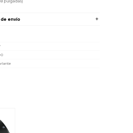
48 pulgadas)
 de envío
"
00
rlante