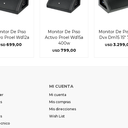
itor De Piso
Monitor De Piso
Monitor De Pi
vo Proel Wd12a
Activo Proel Wd15a
Dvx Dm15 15"
400w
699,00
3.299,
USD
USD
799,00
USD
MI CUENTA
er
Mi cuenta
es
Mis compras
Mis direcciones
es
Wish List
écnico