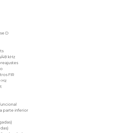
ase D
ts
s/48 kHz
preajustes
co
tros FIR
0 Hz
t
funcional
a parte inferior
gadas)
adas)