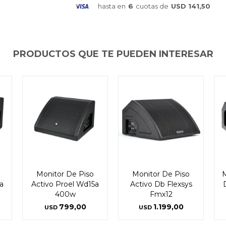
hasta en
6
cuotas de
USD 141,50
PRODUCTOS QUE TE PUEDEN INTERESAR
Monitor De Piso
Monitor De Piso
M
a
Activo Proel Wd15a
Activo Db Flexsys
400w
Fmx12
799,00
1.199,00
USD
USD