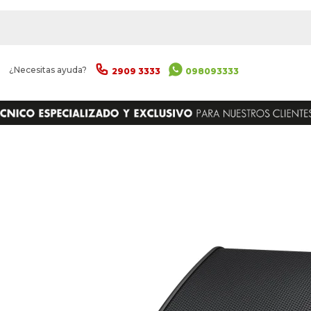
|
¿Necesitas ayuda?
2909 3333
098093333
ENVIAR