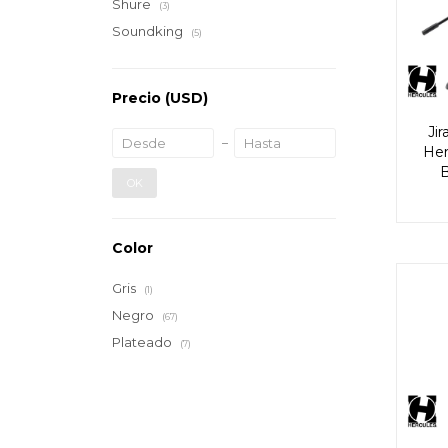
Shure
(3)
Soundking
(5)
Precio
(USD)
Ji
Her
OK
Color
Gris
(1)
Negro
(67)
Plateado
(7)