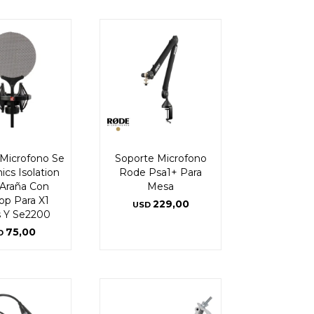
Microfono Se
Soporte Microfono
ics Isolation
Rode Psa1+ Para
Araña Con
Mesa
op Para X1
229,00
USD
s Y Se2200
75,00
D