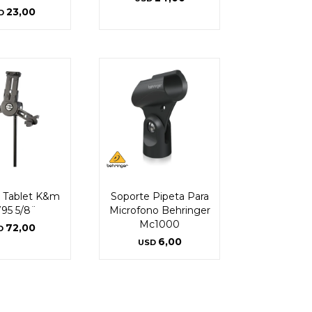
23,00
D
 Tablet K&m
Soporte Pipeta Para
795 5/8¨
Microfono Behringer
Mc1000
72,00
D
6,00
USD