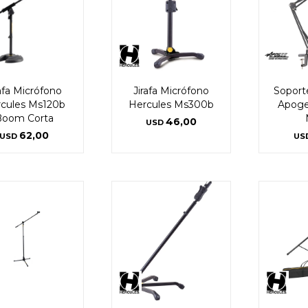
rafa Micrófono
Jirafa Micrófono
Soport
cules Ms120b
Hercules Ms300b
Apoge
Boom Corta
46,00
USD
62,00
USD
US