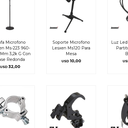
Continuar
Continuar
rafa Microfono
Soporte Microfono
Luz Led 
en Ms-223 960-
Lesxen Ms120 Para
Parti
 Mm 3,2k G Con
Mesa
B
ase Redonda
10,00
USD
US
32,00
USD