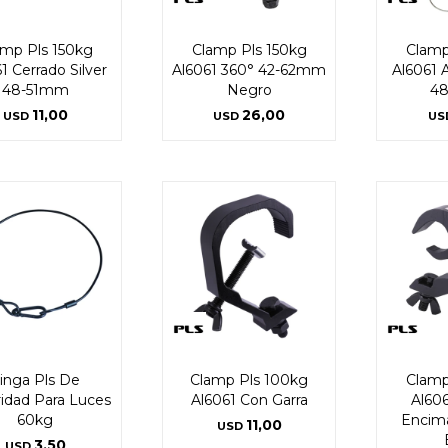
amp Pls 150kg
Clamp Pls 150kg
Clamp
1 Cerrado Silver
Al6061 360° 42-62mm
Al6061 
48-51mm
Negro
4
11,00
26,00
USD
USD
US
inga Pls De
Clamp Pls 100kg
Clamp
idad Para Luces
Al6061 Con Garra
Al606
60kg
Encim
11,00
USD
3,50
USD