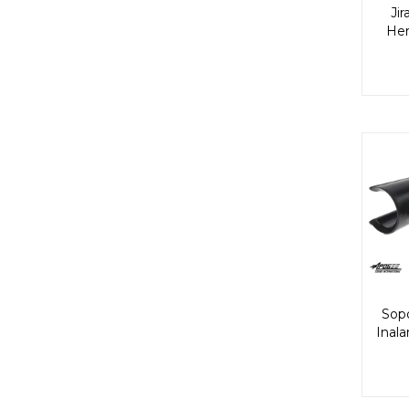
Ji
Her
Sop
Inal