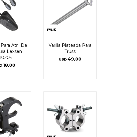
Para Atril De
Varilla Plateada Para
tura Lexsen
Truss
l0204
49,00
USD
18,00
D