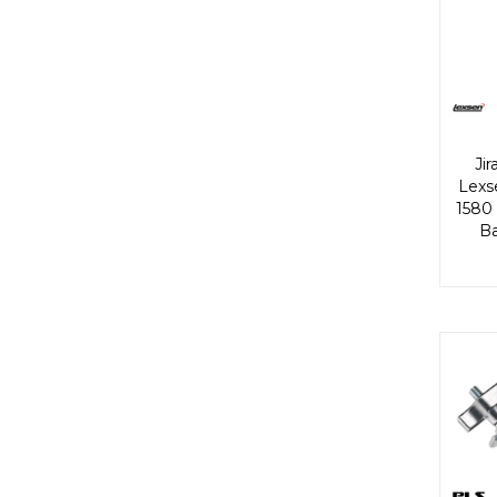
Ji
Lexs
1580
B