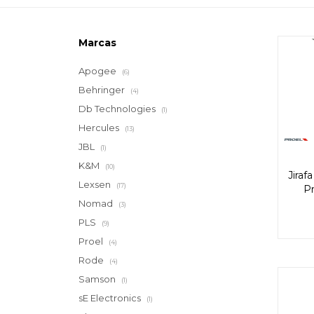
Marcas
Apogee
(6)
Behringer
(4)
Db Technologies
(1)
Hercules
(13)
JBL
(1)
K&M
(10)
Jiraf
Lexsen
(17)
P
Nomad
(3)
PLS
(9)
Proel
(4)
Rode
(4)
Samson
(1)
sE Electronics
(1)