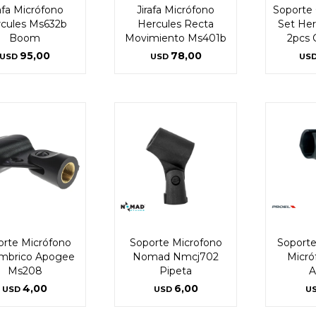
rafa Micrófono
Jirafa Micrófono
Soporte 
cules Ms632b
Hercules Recta
Set Her
Boom
Movimiento Ms401b
2pcs 
95,00
78,00
USD
USD
US
orte Micrófono
Soporte Microfono
Soporte
ambrico Apogee
Nomad Nmcj702
Micró
Ms208
Pipeta
A
4,00
6,00
USD
USD
U