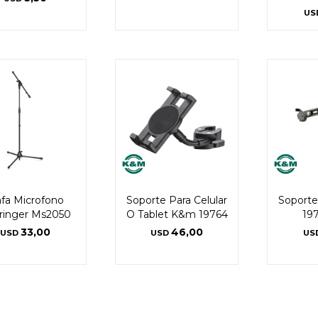
US
rafa Microfono
Soporte Para Celular
Soporte
ringer Ms2050
O Tablet K&m 19764
19
33,00
46,00
USD
USD
US