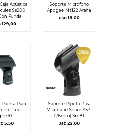
Caja Acústica
Soporte Micrófono
cules Ss200
Apogee Ms122 Araña
Con Funda
16,00
USD
129,00
D
 Pipeta Para
Soporte Pipeta Para
fono Proel
Micrófono Shure A57f
pm10
(28mm) Sm81
5,50
22,00
SD
USD