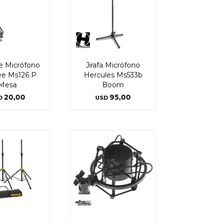
e Micrófono
Jirafa Micrófono
e Ms126 P
Hercules Ms533b
Mesa
Boom
20,00
95,00
D
USD