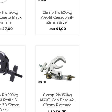
 Pls 150kg
Clamp Pls 500kg
Abierto Black
Al6061 Cerrado 38-
8-51mm
52mm Silver
27,00
41,00
D
USD
 Pls 150kg
Clamp Pls 150kg
1 Perilla S
Al6061 Con Base 42-
a 38-52mm
62mm Plateado
Black
24,00
USD