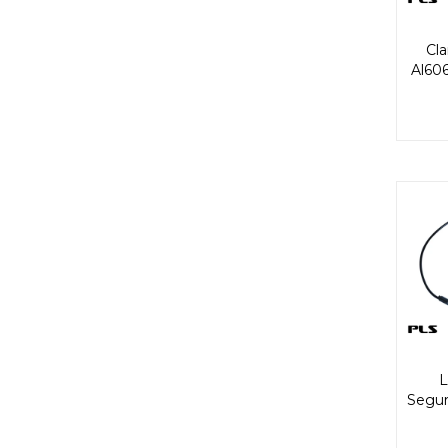
Cl
Al606
L
Segur