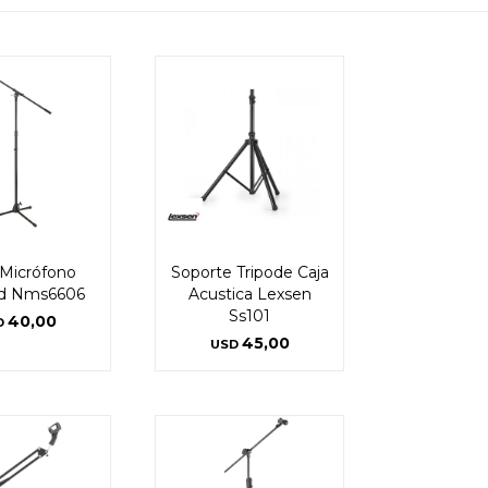
a Micrófono
Soporte Tripode Caja
d Nms6606
Acustica Lexsen
Ss101
40,00
D
45,00
USD