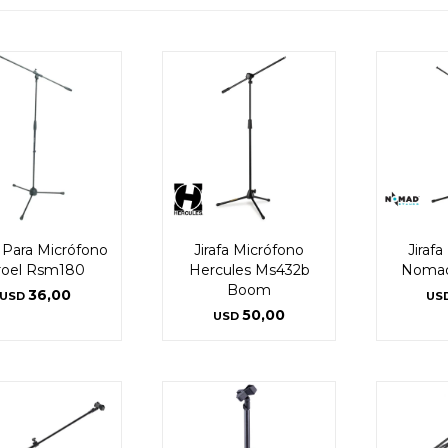
a Para Micrófono
Jirafa Micrófono
Jiraf
roel Rsm180
Hercules Ms432b
Noma
Boom
36,00
USD
US
50,00
USD