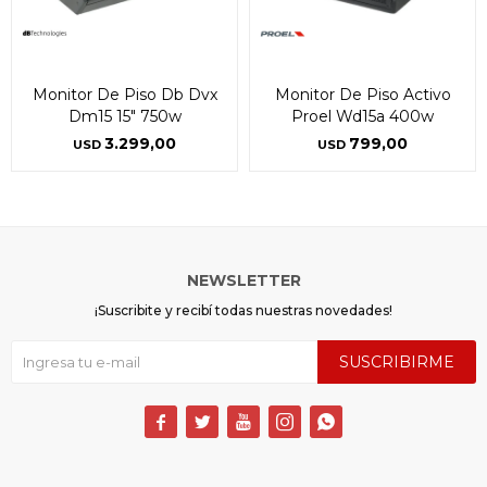
* sujeto a aprobación crediticia. El monto disponible
* sujeto a aprobación crediticia. El monto disponible
puede variar por comercio
puede variar por comercio
Día
Día
Mes
Mes
Año
Año
Continuar
Continuar
Monitor De Piso Db Dvx
Monitor De Piso Activo
Dm15 15" 750w
Proel Wd15a 400w
3.299,00
799,00
USD
USD
NEWSLETTER
¡Suscribite y recibí todas nuestras novedades!
SUSCRIBIRME




