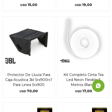
15,00
19,00
USD
USD
Protector De Lluvia Para
Kit Completo Cinta Tira
Caja Acustica Jbl Srx900rc1
Led Neon Flexible 5
Para Linea Srx900
Metros Blanco
70,00
17,00
USD
USD