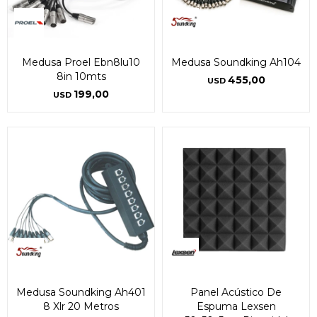
Medusa Proel Ebn8lu10
Medusa Soundking Ah104
8in 10mts
455,00
USD
199,00
USD
Medusa Soundking Ah401
Panel Acústico De
8 Xlr 20 Metros
Espuma Lexsen