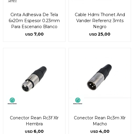
Cinta Adhesiva De Tela
Cable Hdmi Thonet And
6x20m Espesor 0.23mm
Vander Referenz 3mts
Para Escenario Blanco
Negro
7,00
25,00
USD
USD
Conector Rean Rc3f Xlr
Conector Rean Rc3m Xlr
Hembra
Macho
6,00
4,00
USD
USD