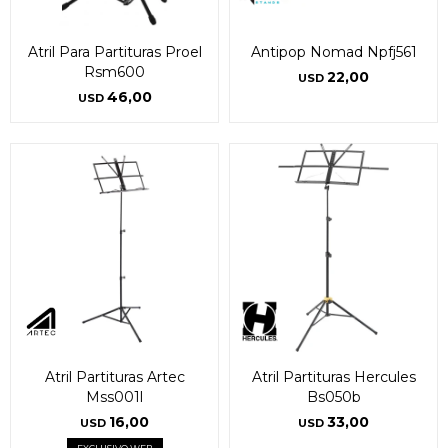
Atril Para Partituras Proel
Antipop Nomad Npfj561
Rsm600
22,00
USD
46,00
USD
Atril Partituras Artec
Atril Partituras Hercules
Mss001l
Bs050b
16,00
33,00
USD
USD