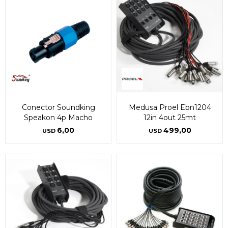
Conector Soundking
Medusa Proel Ebn1204
Speakon 4p Macho
12in 4out 25mt
6,00
499,00
USD
USD