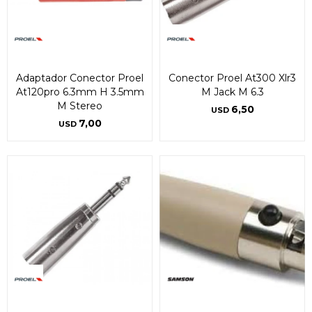
Adaptador Conector Proel
Conector Proel At300 Xlr3
At120pro 6.3mm H 3.5mm
M Jack M 6.3
M Stereo
6,50
USD
7,00
USD