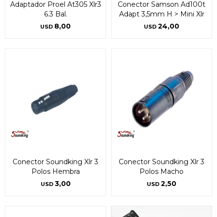
Adaptador Proel At305 Xlr3
Conector Samson Ad100t
6.3 Bal.
Adapt 3,5mm H > Mini Xlr
8,00
24,00
USD
USD
Conector Soundking Xlr 3
Conector Soundking Xlr 3
Polos Hembra
Polos Macho
3,00
2,50
USD
USD