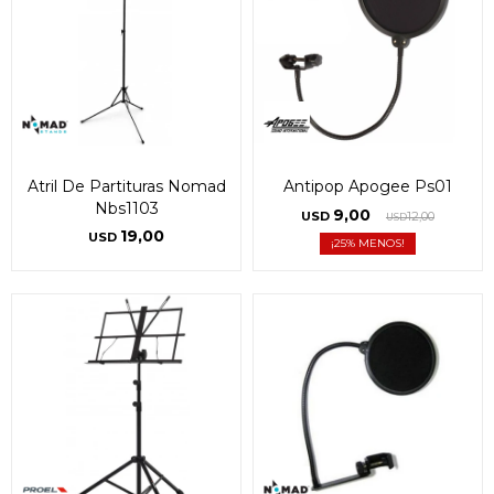
Atril De Partituras Nomad
Antipop Apogee Ps01
Nbs1103
9,00
USD
12,00
USD
19,00
USD
25