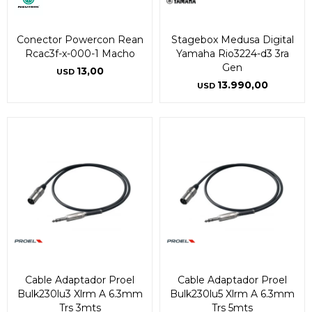
Conector Powercon Rean
Stagebox Medusa Digital
Rcac3f-x-000-1 Macho
Yamaha Rio3224-d3 3ra
Gen
13,00
USD
13.990,00
USD
Cable Adaptador Proel
Cable Adaptador Proel
Bulk230lu3 Xlrm A 6.3mm
Bulk230lu5 Xlrm A 6.3mm
Trs 3mts
Trs 5mts