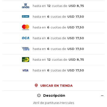
hasta en
12
cuotas de
USD 8,75
hasta en
6
cuotas de
USD 17,50
hasta en
6
cuotas de
USD 17,50
hasta en
6
cuotas de
USD 17,50
hasta en
6
cuotas de
USD 17,50
hasta en
12
cuotas de
USD 8,75
hasta en
6
cuotas de
USD 17,50
¡Sumate a la forma más ágil de
¡Sumate a la forma más ágil de
¡Sumate a la forma más ágil de
comprar!
comprar!
comprar!
Comprá en 3 cuotas sin recargo o hasta en
Comprá en 3 cuotas sin recargo o hasta en
Comprá en 3 cuotas sin recargo o hasta en
UBICAR EN TIENDA
12 cuotas * ¡Solo con tu cédula!
12 cuotas * ¡Solo con tu cédula!
12 cuotas * ¡Solo con tu cédula!
* sujeto aprobación crediticia.
* sujeto aprobación crediticia.
* sujeto aprobación crediticia.
Descripción
Comprá ahora y Pagá
Comprá ahora y Pagá
Comprá ahora y Pagá
Verifica si estás calificado para comprar con
Verifica si estás calificado para comprar con
Verifica si estás calificado para comprar con
Atril de partituras Hercules
Pago Después:
Pago Después:
Pago Después:
Después, hasta en 12
Después, hasta en 12
Después, hasta en 12
Estás calificado para comprar usando Pago
Estás calificado para comprar usando Pago
Estás calificado para comprar usando Pago