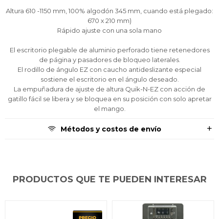
Ups!
Ups!
Ups!
cuotas y sin tocar tu
cuotas y sin tocar tu
cuotas y sin tocar tu
Después.
Después.
Después.
Cédula de identidad
Cédula de identidad
Cédula de identidad
Altura 610 -1150 mm, 100% algodón 345 mm, cuando está plegado:
tarjeta de crédito
tarjeta de crédito
tarjeta de crédito
Parece que no tenes oferta, lamentamos
Parece que no tenes oferta, lamentamos
Parece que no tenes oferta, lamentamos
¡Algo salió mal!
¡Algo salió mal!
¡Algo salió mal!
670 x 210 mm)
¡Tenés hasta
¡Tenés hasta
¡Tenés hasta
para comprar en las cuotas que
para comprar en las cuotas que
para comprar en las cuotas que
el inconveniente, por cualquier duda
el inconveniente, por cualquier duda
el inconveniente, por cualquier duda
Rápido ajuste con una sola mano
Por favor intenta nuevamente mas tarde.
Por favor intenta nuevamente mas tarde.
Por favor intenta nuevamente mas tarde.
Celular
Celular
Celular
prefieras!
prefieras!
prefieras!
contactanos en
contactanos en
contactanos en
preguntas@pagodespues.com.uy
preguntas@pagodespues.com.uy
preguntas@pagodespues.com.uy
Elegí tus productos preferidos
Elegí tus productos preferidos
Elegí tus productos preferidos
El escritorio plegable de aluminio perforado tiene retenedores
de página y pasadores de bloqueo laterales.
Fecha de nacimiento
Fecha de nacimiento
Fecha de nacimiento
Elegís Pago Después como metodo de pago
Elegís Pago Después como metodo de pago
Elegís Pago Después como metodo de pago
El rodillo de ángulo EZ con caucho antideslizante especial
* sujeto a aprobación crediticia. El monto disponible
* sujeto a aprobación crediticia. El monto disponible
* sujeto a aprobación crediticia. El monto disponible
sostiene el escritorio en el ángulo deseado.
puede variar por comercio
puede variar por comercio
puede variar por comercio
Día
Día
Día
Mes
Mes
Mes
Año
Año
Año
La empuñadura de ajuste de altura Quik-N-EZ con acción de
gatillo fácil se libera y se bloquea en su posición con solo apretar
el mango.
Continuar
Continuar
Continuar
Métodos y costos de envío
PRODUCTOS QUE TE PUEDEN INTERESAR