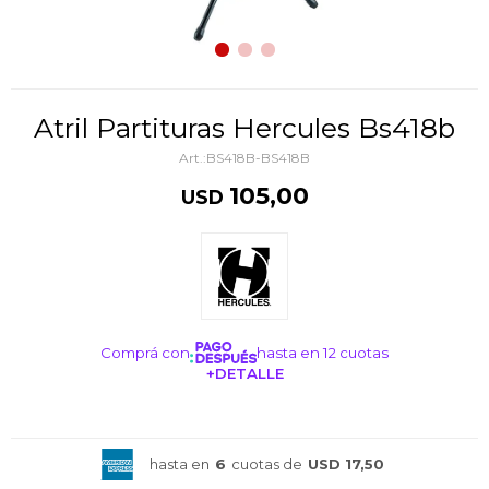
Atril Partituras Hercules Bs418b
BS418B-BS418B
105,00
USD
Comprá con
hasta en 12 cuotas
+DETALLE
¡ME INTERESA!
hasta en
6
cuotas de
USD 17,50