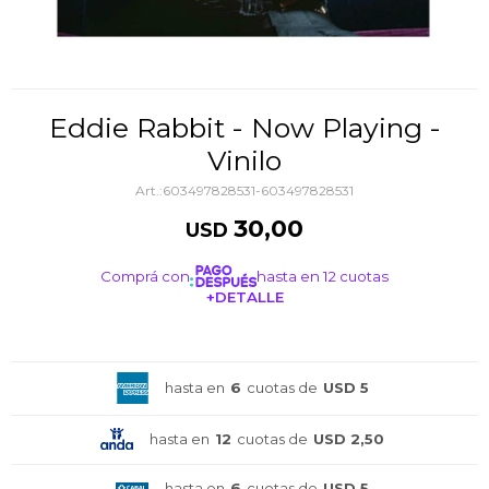
Eddie Rabbit - Now Playing -
Vinilo
603497828531-603497828531
30,00
USD
Comprá con
hasta en 12 cuotas
+DETALLE
¡ME INTERESA!
hasta en
6
cuotas de
USD 5
hasta en
12
cuotas de
USD 2,50
hasta en
6
cuotas de
USD 5