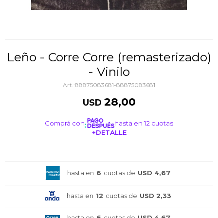
Leño - Corre Corre (remasterizado)
- Vinilo
88875083681-88875083681
28,00
USD
Comprá con
hasta en 12 cuotas
+DETALLE
¡ME INTERESA!
hasta en
6
cuotas de
USD 4,67
hasta en
12
cuotas de
USD 2,33
hasta en
6
cuotas de
USD 4,67