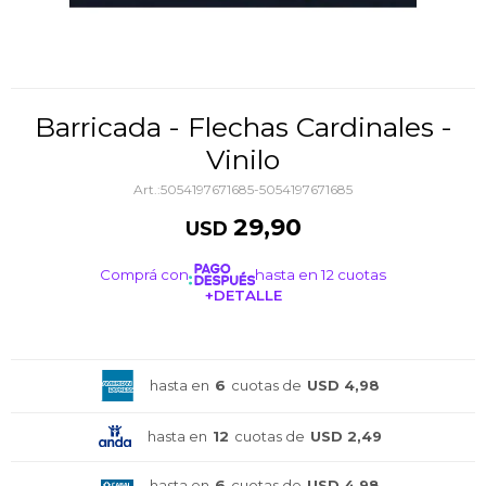
Barricada - Flechas Cardinales -
Vinilo
5054197671685-5054197671685
29,90
USD
Comprá con
hasta en 12 cuotas
+DETALLE
¡ME INTERESA!
hasta en
6
cuotas de
USD 4,98
hasta en
12
cuotas de
USD 2,49
hasta en
6
cuotas de
USD 4,98