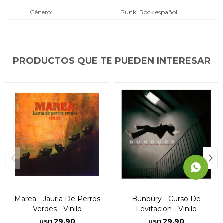
* sujeto a aprobación crediticia. El monto disponible
* sujeto a aprobación crediticia. El monto disponible
* sujeto a aprobación crediticia. El monto disponible
Género
Punk, Rock español
puede variar por comercio
puede variar por comercio
puede variar por comercio
Día
Día
Día
Mes
Mes
Mes
Año
Año
Año
Continuar
Continuar
Continuar
PRODUCTOS QUE TE PUEDEN INTERESAR
Marea - Jauria De Perros
Bunbury - Curso De
Verdes - Vinilo
Levitacion - Vinilo
29,90
29,90
USD
USD