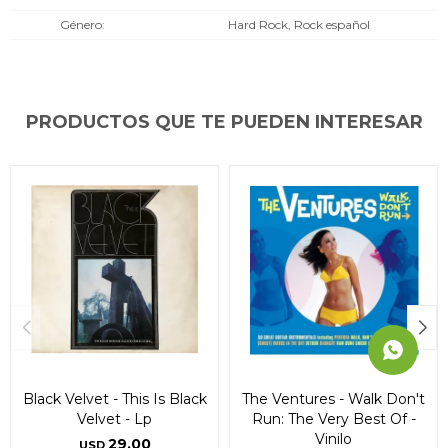
* sujeto a aprobación crediticia. El monto disponible
* sujeto a aprobación crediticia. El monto disponible
* sujeto a aprobación crediticia. El monto disponible
Género
Hard Rock, Rock español
puede variar por comercio
puede variar por comercio
puede variar por comercio
Día
Día
Día
Mes
Mes
Mes
Año
Año
Año
Continuar
Continuar
Continuar
PRODUCTOS QUE TE PUEDEN INTERESAR
Black Velvet - This Is Black
The Ventures - Walk Don't
Velvet - Lp
Run: The Very Best Of -
Vinilo
29,00
USD