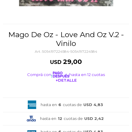
Mago De Oz - Love And Oz V.2 -
Vinilo
5054197224584-5054197224584
29,00
USD
Comprá con
hasta en 12 cuotas
+DETALLE
¡ME INTERESA!
hasta en
6
cuotas de
USD 4,83
hasta en
12
cuotas de
USD 2,42
hasta en
6
cuotas de
USD 4,83