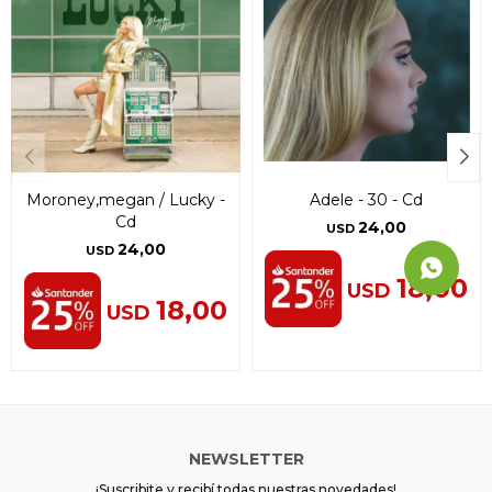
Continuar
Continuar
Continuar
Moroney,megan / Lucky -
Adele - 30 - Cd
Cd
24,00
USD
24,00
USD
18,00
USD
18,00
USD
NEWSLETTER
¡Suscribite y recibí todas nuestras novedades!