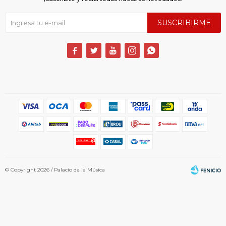
SUSCRIBIRME





© Copyright 2026 / Palacio de la Música