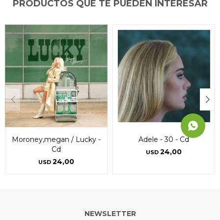
PRODUCTOS QUE TE PUEDEN INTERESAR
Continuar
Continuar
Continuar
Moroney,megan / Lucky -
Adele - 30 - Cd
Cd
24,00
USD
24,00
USD
NEWSLETTER