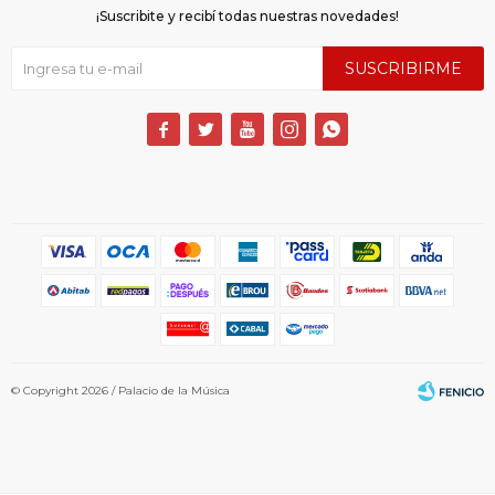
¡Suscribite y recibí todas nuestras novedades!
SUSCRIBIRME





© Copyright 2026 / Palacio de la Música