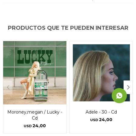
puede variar por comercio
puede variar por comercio
puede variar por comercio
Día
Día
Día
Mes
Mes
Mes
Año
Año
Año
Continuar
Continuar
Continuar
PRODUCTOS QUE TE PUEDEN INTERESAR
Moroney,megan / Lucky -
Adele - 30 - Cd
Cd
24,00
USD
24,00
USD