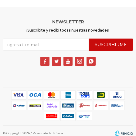
NEWSLETTER
¡Suscribite y recibí todas nuestras novedades!
SUSCRIBIRME





© Copyright 2026 / Palacio de la Música