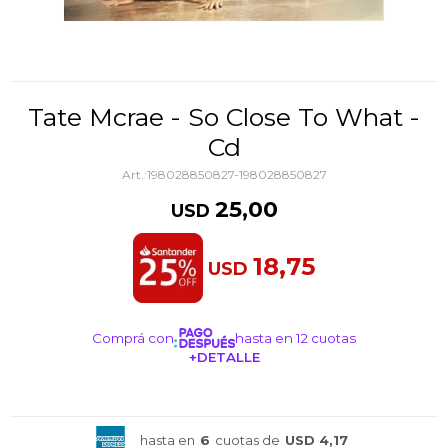
Tate Mcrae - So Close To What -
Cd
198028850827-198028850827
25,00
USD
18,75
USD
Comprá con
hasta en 12 cuotas
+DETALLE
¡ME INTERESA!
hasta en
6
cuotas de
USD 4,17