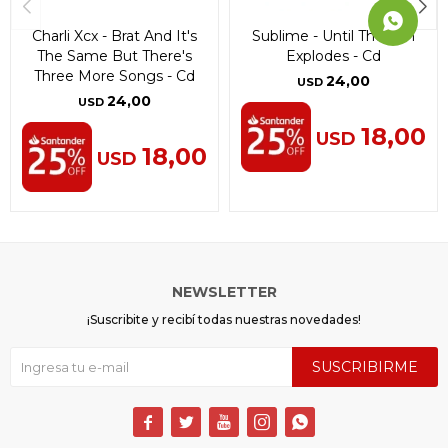
Charli Xcx - Brat And It's
Sublime - Until The Sun
The Same But There's
Explodes - Cd
Three More Songs - Cd
24,00
USD
24,00
USD
18,00
USD
18,00
USD
NEWSLETTER
¡Suscribite y recibí todas nuestras novedades!
SUSCRIBIRME




