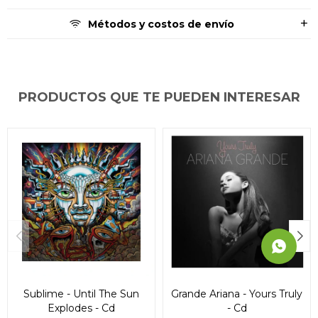
* sujeto a aprobación crediticia. El monto disponible
* sujeto a aprobación crediticia. El monto disponible
* sujeto a aprobación crediticia. El monto disponible
Métodos y costos de envío
puede variar por comercio
puede variar por comercio
puede variar por comercio
Día
Día
Día
Mes
Mes
Mes
Año
Año
Año
Continuar
Continuar
Continuar
PRODUCTOS QUE TE PUEDEN INTERESAR
Sublime - Until The Sun
Grande Ariana - Yours Truly
Explodes - Cd
- Cd