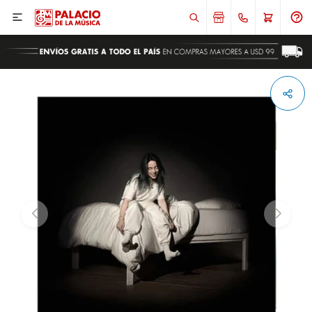

ENVIAR