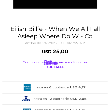
Eilish Billie - When We All Fall
Asleep Where Do W - Cd
ISCB002972702.2-ISCB002972702.2
25,00
USD
Comprá con
hasta en 12 cuotas
+DETALLE
¡ME INTERESA!
hasta en
6
cuotas de
USD 4,17
hasta en
12
cuotas de
USD 2,08
hasta en
6
cuotas de
USD 4,17