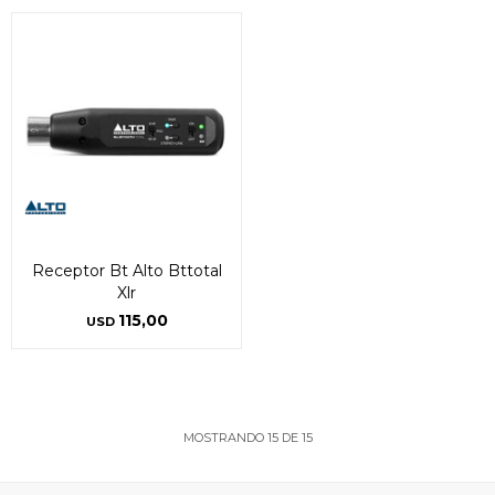
Receptor Bt Alto Bttotal
Xlr
115,00
USD
MOSTRANDO
15
DE
15