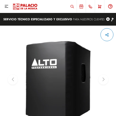

ENVIAR