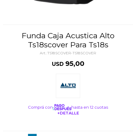
Funda Caja Acustica Alto
Ts18scover Para Ts18s
TS18SCOVER-TS18SCOVER
95,00
USD
Comprá con
hasta en 12 cuotas
+DETALLE
¡ME INTERESA!