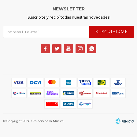
NEWSLETTER
¡Suscribite y recibí todas nuestras novedades!
SUSCRIBIRME





© Copyright 2026 / Palacio de la Música