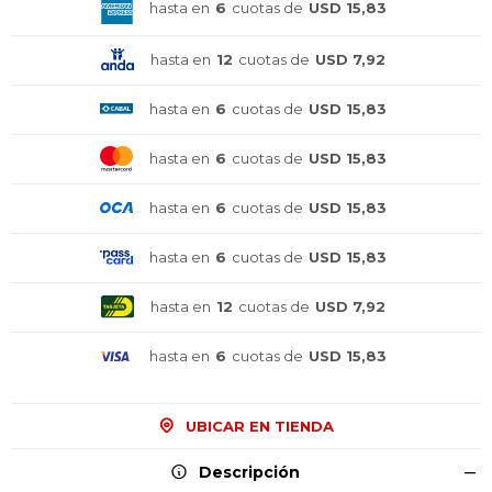
hasta en
6
cuotas de
USD 15,83
hasta en
12
cuotas de
USD 7,92
hasta en
6
cuotas de
USD 15,83
hasta en
6
cuotas de
USD 15,83
hasta en
6
cuotas de
USD 15,83
hasta en
6
cuotas de
USD 15,83
hasta en
12
cuotas de
USD 7,92
hasta en
6
cuotas de
USD 15,83
¡Sumate a la forma más ágil de
¡Sumate a la forma más ágil de
¡Sumate a la forma más ágil de
comprar!
comprar!
comprar!
UBICAR EN TIENDA
Comprá en 3 cuotas sin recargo o hasta en
Comprá en 3 cuotas sin recargo o hasta en
Comprá en 3 cuotas sin recargo o hasta en
12 cuotas * ¡Solo con tu cédula!
12 cuotas * ¡Solo con tu cédula!
12 cuotas * ¡Solo con tu cédula!
Descripción
* sujeto aprobación crediticia.
* sujeto aprobación crediticia.
* sujeto aprobación crediticia.