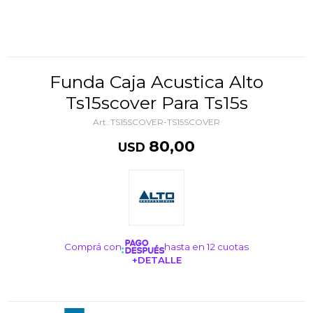
Funda Caja Acustica Alto
Ts15scover Para Ts15s
TS15SCOVER-TS15SCOVER
80,00
USD
Comprá con
hasta en 12 cuotas
+DETALLE
¡ME INTERESA!