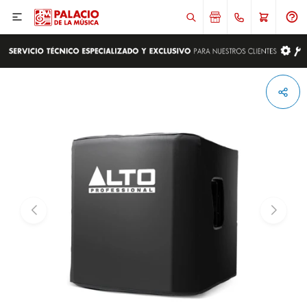

ENVIAR