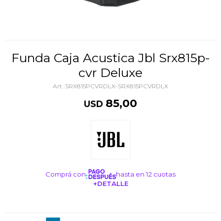
Funda Caja Acustica Jbl Srx815p-
cvr Deluxe
SRX815PCVRDLX-SRX815PCVRDLX
85,00
USD
Comprá con
hasta en 12 cuotas
+DETALLE
¡ME INTERESA!