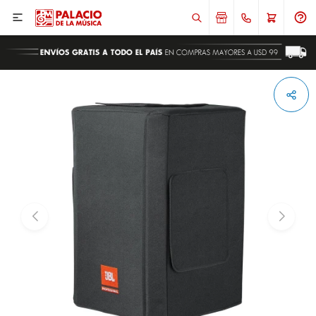

ENVIAR