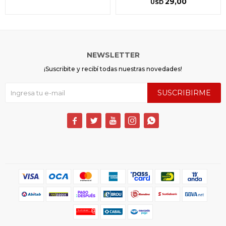
29,00
USD
NEWSLETTER
¡Suscribite y recibí todas nuestras novedades!
SUSCRIBIRME




