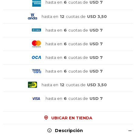
hasta en
6
cuotas de
USD 7
hasta en
12
cuotas de
USD 3,50
hasta en
6
cuotas de
USD 7
hasta en
6
cuotas de
USD 7
hasta en
6
cuotas de
USD 7
hasta en
6
cuotas de
USD 7
hasta en
12
cuotas de
USD 3,50
hasta en
6
cuotas de
USD 7
UBICAR EN TIENDA
¡Sumate a la forma más ágil de
¡Sumate a la forma más ágil de
¡Sumate a la forma más ágil de
comprar!
comprar!
comprar!
Descripción
Comprá en 3 cuotas sin recargo o hasta en
Comprá en 3 cuotas sin recargo o hasta en
Comprá en 3 cuotas sin recargo o hasta en