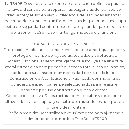
12 cuotas * ¡Solo con tu cédula!
12 cuotas * ¡Solo con tu cédula!
12 cuotas * ¡Solo con tu cédula!
La TS408 Cover es el accesorio de protección definitivo para tu
altavoz, diseñada para soportar las exigencias del transporte
* sujeto aprobación crediticia.
* sujeto aprobación crediticia.
* sujeto aprobación crediticia.
frecuente y el uso en vivo. A diferencia de las fundas estándar,
Comprá ahora y Pagá
Comprá ahora y Pagá
Comprá ahora y Pagá
Verifica si estás calificado para comprar con
Verifica si estás calificado para comprar con
Verifica si estás calificado para comprar con
este modelo cuenta con un forro acolchado que brinda una capa
Pago Después:
Pago Después:
Pago Después:
Después, hasta en 12
Después, hasta en 12
Después, hasta en 12
Estás calificado para comprar usando Pago
Estás calificado para comprar usando Pago
Estás calificado para comprar usando Pago
extra de seguridad contra impactos, asegurando que tu equipo
Ups!
Ups!
Ups!
cuotas y sin tocar tu
cuotas y sin tocar tu
cuotas y sin tocar tu
Después.
Después.
Después.
Cédula de identidad
Cédula de identidad
Cédula de identidad
de la serie TrueSonic se mantenga impecable y funcional.
tarjeta de crédito
tarjeta de crédito
tarjeta de crédito
Parece que no tenes oferta, lamentamos
Parece que no tenes oferta, lamentamos
Parece que no tenes oferta, lamentamos
¡Algo salió mal!
¡Algo salió mal!
¡Algo salió mal!
¡Tenés hasta
¡Tenés hasta
¡Tenés hasta
para comprar en las cuotas que
para comprar en las cuotas que
para comprar en las cuotas que
el inconveniente, por cualquier duda
el inconveniente, por cualquier duda
el inconveniente, por cualquier duda
CARACTERÍSTICAS PRINCIPALES:
Por favor intenta nuevamente mas tarde.
Por favor intenta nuevamente mas tarde.
Por favor intenta nuevamente mas tarde.
Celular
Celular
Celular
prefieras!
prefieras!
prefieras!
contactanos en
contactanos en
contactanos en
Protección Acolchada: Interior revestido que amortigua golpes y
preguntas@pagodespues.com.uy
preguntas@pagodespues.com.uy
preguntas@pagodespues.com.uy
Elegí tus productos preferidos
Elegí tus productos preferidos
Elegí tus productos preferidos
protege el recinto de rayaduras, suciedad y abolladuras.
Fecha de nacimiento
Fecha de nacimiento
Fecha de nacimiento
Elegís Pago Después como metodo de pago
Elegís Pago Después como metodo de pago
Elegís Pago Después como metodo de pago
Acceso Funcional: Diseño inteligente que incluye una abertura
lateral estratégica para permitir el acceso total al asa del altavoz,
* sujeto a aprobación crediticia. El monto disponible
* sujeto a aprobación crediticia. El monto disponible
* sujeto a aprobación crediticia. El monto disponible
facilitando su transporte sin necesidad de retirar la funda.
puede variar por comercio
puede variar por comercio
puede variar por comercio
Día
Día
Día
Mes
Mes
Mes
Año
Año
Año
Construcción de Alta Resistencia: Fabricada con materiales
duraderos, específicamente seleccionados para resistir el
Continuar
Continuar
Continuar
desgaste por uso constante en giras y eventos.
Colocación Intuitiva: Su estructura permite cubrir y descubrir el
altavoz de manera rápida y sencilla, optimizando los tiempos de
montaje y desmontaje.
Diseño a Medida: Desarrollada exclusivamente para ajustarse a
las dimensiones del modelo TrueSonic TS408.