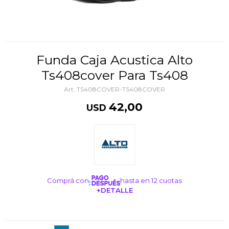
Funda Caja Acustica Alto
Ts408cover Para Ts408
TS408COVER-TS408COVER
42,00
USD
Comprá con
hasta en 12 cuotas
+DETALLE
¡ME INTERESA!