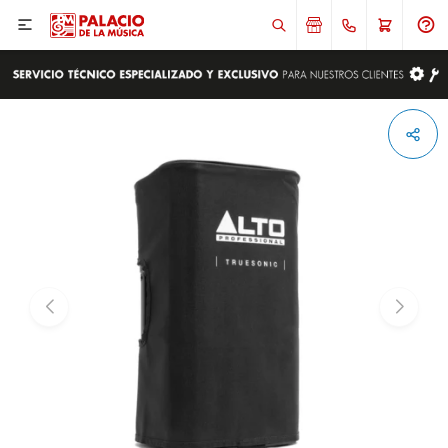

ENVIAR