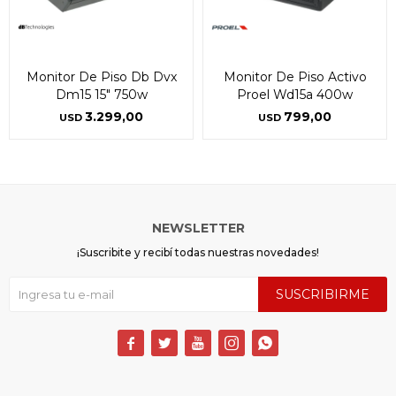
* sujeto a aprobación crediticia. El monto disponible
* sujeto a aprobación crediticia. El monto disponible
puede variar por comercio
puede variar por comercio
Día
Día
Mes
Mes
Año
Año
Continuar
Continuar
Monitor De Piso Db Dvx
Monitor De Piso Activo
Dm15 15" 750w
Proel Wd15a 400w
3.299,00
799,00
USD
USD
NEWSLETTER
¡Suscribite y recibí todas nuestras novedades!
SUSCRIBIRME




