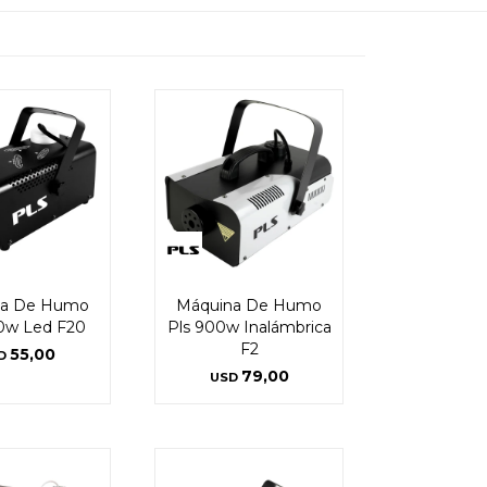
na De Humo
Máquina De Humo
0w Led F20
Pls 900w Inalámbrica
F2
55,00
D
79,00
USD