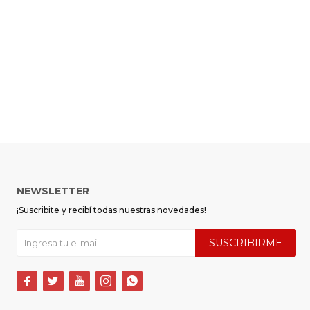
NEWSLETTER
¡Suscribite y recibí todas nuestras novedades!
SUSCRIBIRME




