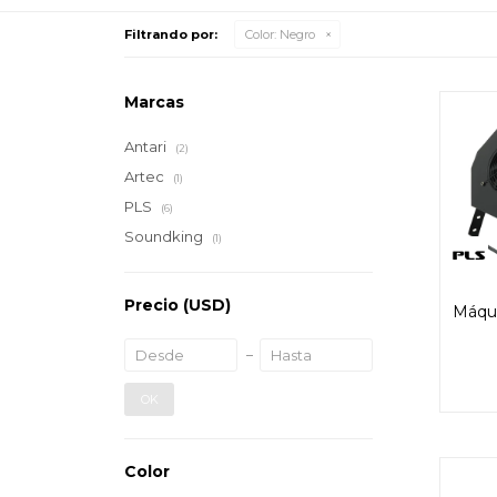
Filtrando por:
Color:
Negro
Marcas
Antari
(2)
Artec
(1)
PLS
(6)
Soundking
(1)
Precio
(USD)
Máqui
OK
Color