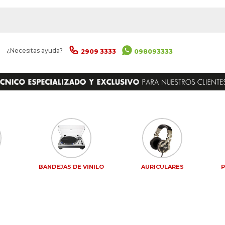
|
¿Necesitas ayuda?
2909 3333
098093333
S
BANDEJAS DE VINILO
AURICULARES
P