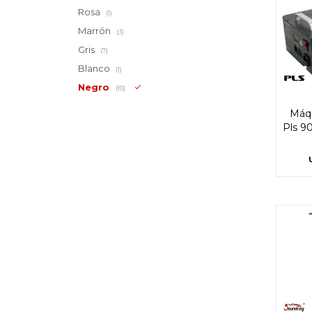
Rosa
(1)
Marrón
(3)
Gris
(7)
Blanco
(1)
Negro
(10)
Máq
Pls 90