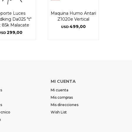
porte Luces
Maquina Humo Antari
dking Da025 "t"
Z1020e Vertical
 85k Malacate
499,00
USD
299,00
USD
MI CUENTA
es
Mi cuenta
Mis compras
es
Mis direcciones
écnico
Wish List
m