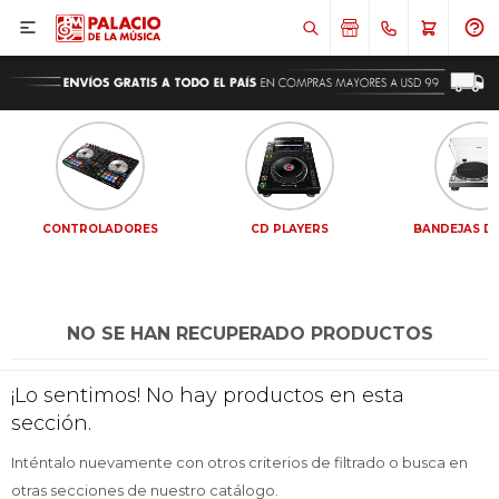

CONTROLADORES
CD PLAYERS
BANDEJAS DE
NO SE HAN RECUPERADO PRODUCTOS
¡Sumate a la forma más ágil de
¡Sumate a la forma más ágil de
¡Lo sentimos! No hay productos en esta
comprar!
comprar!
sección.
Comprá en 3 cuotas sin recargo o hasta en
Comprá en 3 cuotas sin recargo o hasta en
12 cuotas * ¡Solo con tu cédula!
12 cuotas * ¡Solo con tu cédula!
Inténtalo nuevamente con otros criterios de filtrado o busca en
* sujeto aprobación crediticia.
* sujeto aprobación crediticia.
otras secciones de nuestro catálogo.