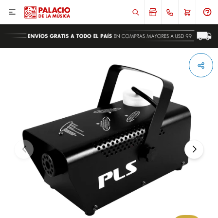

ENVIAR