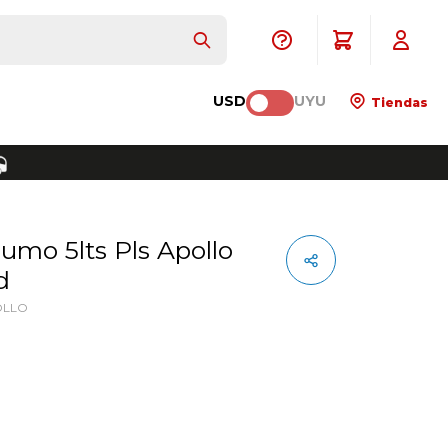
USD
UYU
Tiendas
d
OLLO