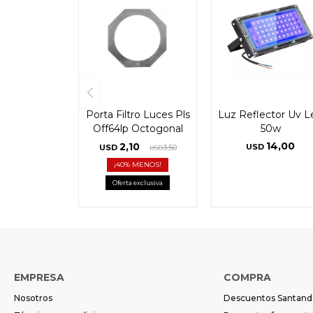
Porta Filtro Luces Pls
Luz Reflector Uv L
Off64lp Octogonal
50w
14,00
2,10
USD
USD
3,50
USD
40
Oferta exclusiva
EMPRESA
COMPRA
Nosotros
Descuentos Santand