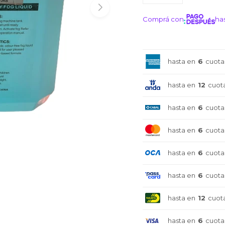
Comprá con
has
¡ME I
hasta en
6
cuota
hasta en
12
cuot
hasta en
6
cuota
hasta en
6
cuota
hasta en
6
cuota
hasta en
6
cuota
hasta en
12
cuot
hasta en
6
cuota
¡Sumate a la forma más ágil de
¡Sumate a la forma más ágil de
¡Sumate a la forma más ágil de