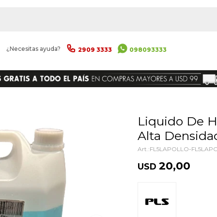
|
¿Necesitas ayuda?
2909 3333
098093333
ENVIAR
Liquido De Humo 5lts Pls Apollo
Alta Densida
FL5LAPOLLO-FL5LAP
20,00
USD