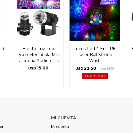
ed
Efecto Luz Led
Luces Led 4 En 1 Pls
Disco Mediabola Mini
Laser Ball Strobe
Giratoria Acrilico Pls
Wash
15,00
22,50
USD
USD
45,00
USD
50
MI CUENTA
er
Mi cuenta