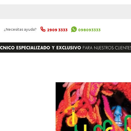
|
¿Necesitas ayuda?
2909 3333
098093333
ENVIAR