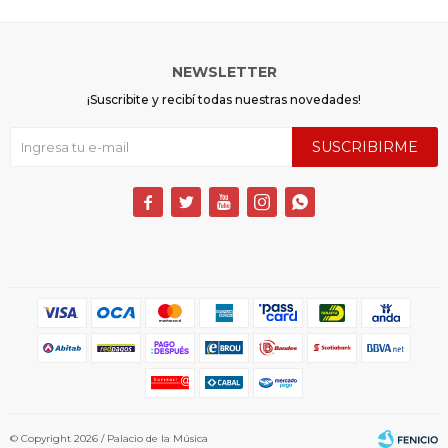
NEWSLETTER
¡Suscribite y recibí todas nuestras novedades!
SUSCRIBIRME





© Copyright 2026 / Palacio de la Música