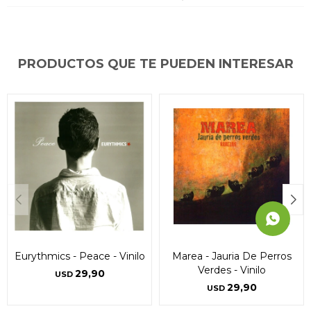
puede variar por comercio
puede variar por comercio
puede variar por comercio
Día
Día
Día
Mes
Mes
Mes
Año
Año
Año
Continuar
Continuar
Continuar
PRODUCTOS QUE TE PUEDEN INTERESAR
Eurythmics - Peace - Vinilo
Marea - Jauria De Perros
Verdes - Vinilo
29,90
USD
29,90
USD