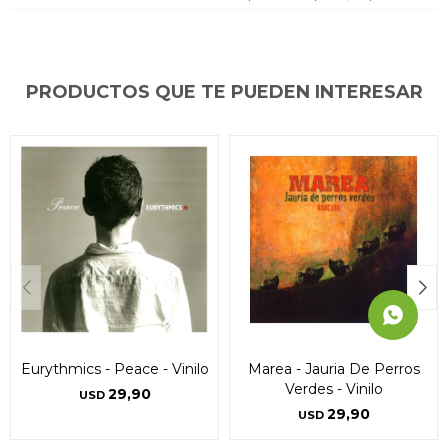
puede variar por comercio
puede variar por comercio
puede variar por comercio
Día
Día
Día
Mes
Mes
Mes
Año
Año
Año
Continuar
Continuar
Continuar
PRODUCTOS QUE TE PUEDEN INTERESAR
Eurythmics - Peace - Vinilo
Marea - Jauria De Perros
Verdes - Vinilo
29,90
USD
29,90
USD