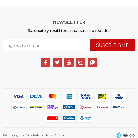
NEWSLETTER
¡Suscribite y recibí todas nuestras novedades!
SUSCRIBIRME





© Copyright 2026 / Palacio de la Música