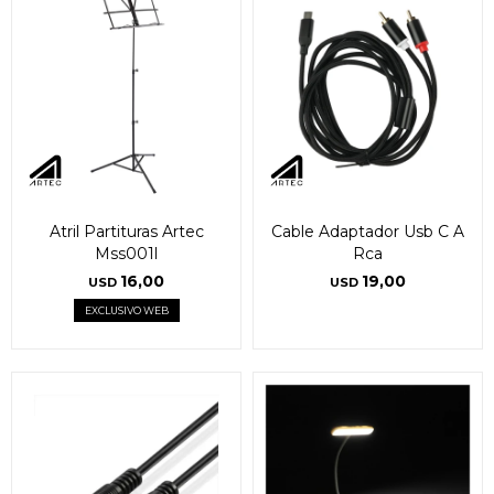
Atril Partituras Artec
Cable Adaptador Usb C A
Mss001l
Rca
16,00
19,00
USD
USD
EXCLUSIVO WEB