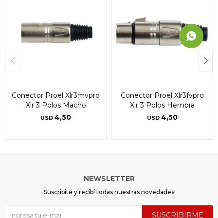
Conector Proel Xlr3mvpro
Conector Proel Xlr3fvpro
Xlr 3 Polos Macho
Xlr 3 Polos Hembra
4,50
4,50
USD
USD
NEWSLETTER
¡Suscribite y recibí todas nuestras novedades!
SUSCRIBIRME