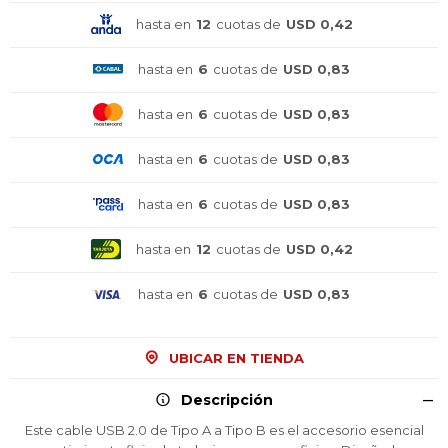
hasta en
12
cuotas de
USD 0,42
hasta en
6
cuotas de
USD 0,83
hasta en
6
cuotas de
USD 0,83
hasta en
6
cuotas de
USD 0,83
hasta en
6
cuotas de
USD 0,83
hasta en
12
cuotas de
USD 0,42
hasta en
6
cuotas de
USD 0,83
¡Sumate a la forma más ágil de
¡Sumate a la forma más ágil de
¡Sumate a la forma más ágil de
comprar!
comprar!
comprar!
Comprá en 3 cuotas sin recargo o hasta en
Comprá en 3 cuotas sin recargo o hasta en
Comprá en 3 cuotas sin recargo o hasta en
UBICAR EN TIENDA
12 cuotas * ¡Solo con tu cédula!
12 cuotas * ¡Solo con tu cédula!
12 cuotas * ¡Solo con tu cédula!
* sujeto aprobación crediticia.
* sujeto aprobación crediticia.
* sujeto aprobación crediticia.
Descripción
Comprá ahora y Pagá
Comprá ahora y Pagá
Comprá ahora y Pagá
Verifica si estás calificado para comprar con
Verifica si estás calificado para comprar con
Verifica si estás calificado para comprar con
Pago Después:
Pago Después:
Pago Después:
Después, hasta en 12
Después, hasta en 12
Después, hasta en 12
Este cable USB 2.0 de Tipo A a Tipo B es el accesorio esencial
Estás calificado para comprar usando Pago
Estás calificado para comprar usando Pago
Estás calificado para comprar usando Pago