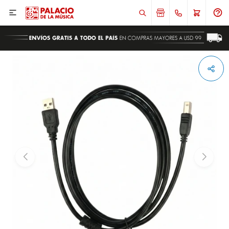

ENVIAR