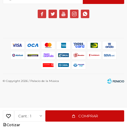





© Copyright 2026 / Palacio de la Música
1
COMPRAR
Fenicio
Cotizar