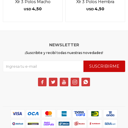
Xlr 3 Polos Macho
Xlr 3 Polos Hembra
4,50
4,50
USD
USD
NEWSLETTER
¡Suscribite y recibí todas nuestras novedades!
SUSCRIBIRME




