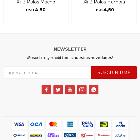
Xlr 3 Polos Macho
Xlr 3 Polos Hembra
4,50
4,50
USD
USD
NEWSLETTER
¡Suscribite y recibí todas nuestras novedades!
SUSCRIBIRME




