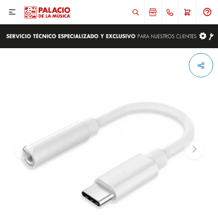

ENVIAR