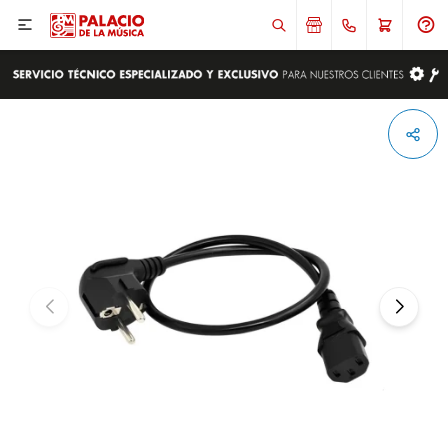

ENVIAR