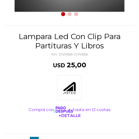
Lampara Led Con Clip Para
Partituras Y Libros
DW666-DW666
25,00
USD
Comprá con
hasta en 12 cuotas
+DETALLE
¡ME INTERESA!