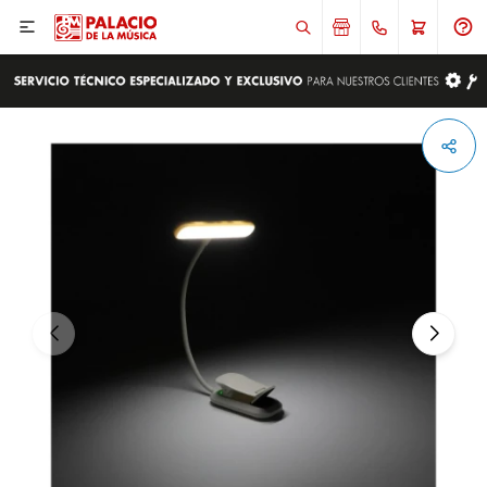

ENVIAR