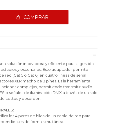
COMPRAR
na solución innovadora y eficiente para la gestión
estudios y escenarios. Este adaptador permite
de red (Cat 5 o Cat 6) en cuatro líneas de señal
ctores XLR macho de 3 pines. Es la herramienta
stalaciones complejas, permitiendo transmitir audio
AES o señales de iluminación DMX a través de un solo
do costos y desorden.
IPALES:
iliza los 4 pares de hilos de un cable de red para
dependientes de forma simultánea.