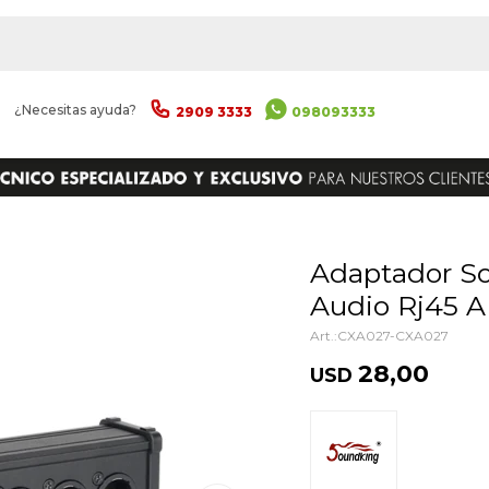
|
¿Necesitas ayuda?
2909 3333
098093333
ENVIAR
Adaptador Soundking Cxa027 Dmx
Audio Rj45 A
CXA027-CXA027
28,00
USD