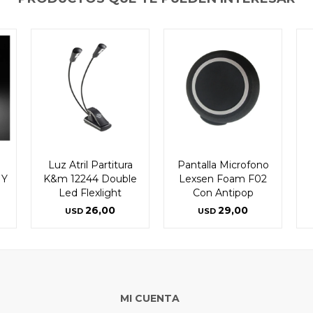
n
Luz Atril Partitura
Pantalla Microfono
 Y
K&m 12244 Double
Lexsen Foam F02
Led Flexlight
Con Antipop
26,00
29,00
USD
USD
MI CUENTA