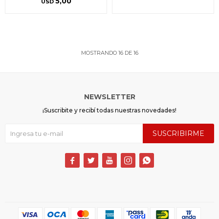
5,00
USD
MOSTRANDO
16
DE
16
NEWSLETTER
¡Suscribite y recibí todas nuestras novedades!
SUSCRIBIRME




