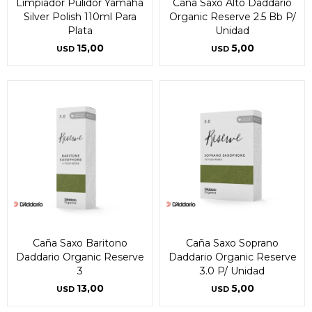
Limpiador Pulidor Yamaha
Caña Saxo Alto Daddario
Silver Polish 110ml Para
Organic Reserve 2.5 Bb P/
Plata
Unidad
15,00
5,00
USD
USD
Caña Saxo Baritono
Caña Saxo Soprano
¡Sumate a la forma más ágil de
¡Sumate a la forma más ágil de
Daddario Organic Reserve
Daddario Organic Reserve
comprar!
comprar!
3
3.0 P/ Unidad
Comprá en 3 cuotas sin recargo o hasta en
Comprá en 3 cuotas sin recargo o hasta en
13,00
5,00
USD
USD
12 cuotas * ¡Solo con tu cédula!
12 cuotas * ¡Solo con tu cédula!