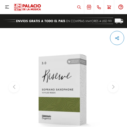

ENVIAR