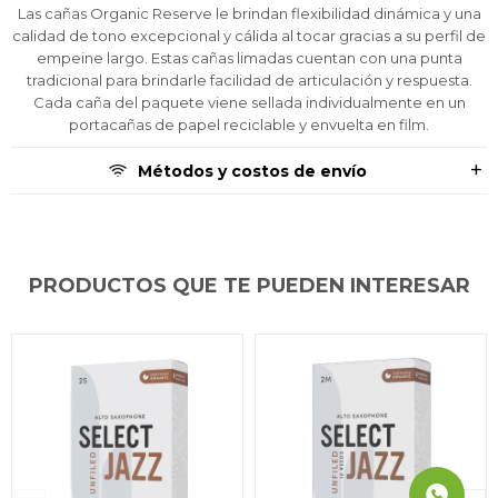
Por favor intenta nuevamente mas tarde.
Por favor intenta nuevamente mas tarde.
Por favor intenta nuevamente mas tarde.
Celular
Celular
Celular
prefieras!
prefieras!
prefieras!
Las cañas Organic Reserve le brindan flexibilidad dinámica y una
contactanos en
contactanos en
contactanos en
calidad de tono excepcional y cálida al tocar gracias a su perfil de
preguntas@pagodespues.com.uy
preguntas@pagodespues.com.uy
preguntas@pagodespues.com.uy
Elegí tus productos preferidos
Elegí tus productos preferidos
Elegí tus productos preferidos
empeine largo. Estas cañas limadas cuentan con una punta
Fecha de nacimiento
Fecha de nacimiento
Fecha de nacimiento
Elegís Pago Después como metodo de pago
Elegís Pago Después como metodo de pago
Elegís Pago Después como metodo de pago
tradicional para brindarle facilidad de articulación y respuesta.
* sujeto a aprobación crediticia. El monto disponible
* sujeto a aprobación crediticia. El monto disponible
* sujeto a aprobación crediticia. El monto disponible
Cada caña del paquete viene sellada individualmente en un
puede variar por comercio
puede variar por comercio
puede variar por comercio
portacañas de papel reciclable y envuelta en film.
Día
Día
Día
Mes
Mes
Mes
Año
Año
Año
Métodos y costos de envío
Continuar
Continuar
Continuar
PRODUCTOS QUE TE PUEDEN INTERESAR