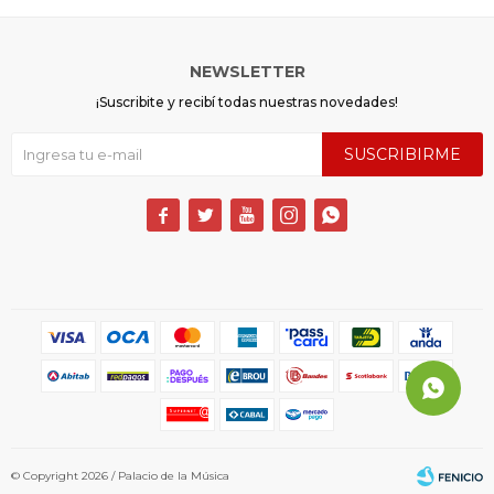
NEWSLETTER
¡Suscribite y recibí todas nuestras novedades!
SUSCRIBIRME





© Copyright 2026 / Palacio de la Música