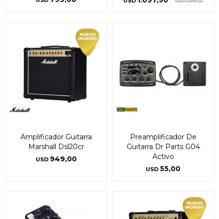
1.097,90
USD
USD
1.099,00
USD
Amplificador Guitarra
Preamplificador De
Marshall Dsl20cr
Guitarra Dr Parts G04
Activo
949,00
USD
55,00
USD