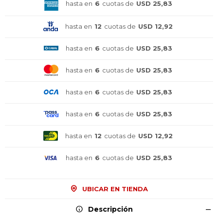
hasta en
6
cuotas de
USD 25,83
hasta en
12
cuotas de
USD 12,92
hasta en
6
cuotas de
USD 25,83
hasta en
6
cuotas de
USD 25,83
hasta en
6
cuotas de
USD 25,83
hasta en
6
cuotas de
USD 25,83
hasta en
12
cuotas de
USD 12,92
¡Sumate a la forma más ágil de
¡Sumate a la forma más ágil de
¡Sumate a la forma más ágil de
comprar!
comprar!
comprar!
hasta en
6
cuotas de
USD 25,83
Comprá en 3 cuotas sin recargo o hasta en
Comprá en 3 cuotas sin recargo o hasta en
Comprá en 3 cuotas sin recargo o hasta en
12 cuotas * ¡Solo con tu cédula!
12 cuotas * ¡Solo con tu cédula!
12 cuotas * ¡Solo con tu cédula!
UBICAR EN TIENDA
* sujeto aprobación crediticia.
* sujeto aprobación crediticia.
* sujeto aprobación crediticia.
Comprá ahora y Pagá
Comprá ahora y Pagá
Comprá ahora y Pagá
Verifica si estás calificado para comprar con
Verifica si estás calificado para comprar con
Verifica si estás calificado para comprar con
Descripción
Pago Después:
Pago Después:
Pago Después:
Después, hasta en 12
Después, hasta en 12
Después, hasta en 12
Estás calificado para comprar usando Pago
Estás calificado para comprar usando Pago
Estás calificado para comprar usando Pago