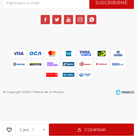
SUSCRIBIRME





© Copyright 2026 / Palacio de la Música
1
COMPRAR
Fenicio