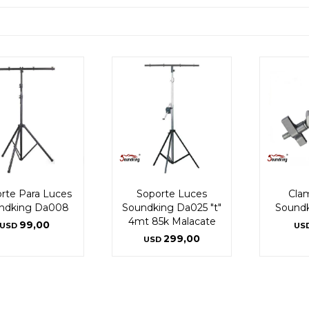
rte Para Luces
Soporte Luces
Cla
ndking Da008
Soundking Da025 "t"
Soundk
4mt 85k Malacate
99,00
USD
US
299,00
USD