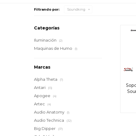
Filtrando por:
Soundking
Categorías
Iluminación
(2)
Maquinas de Humo
(1)
Marcas
Alpha Theta
(7)
Sopo
Antari
(13)
Sou
Apogee
(4)
Artec
(4)
Audio Anatomy
(1)
Audio Technica
(32)
Big Dipper
(37)