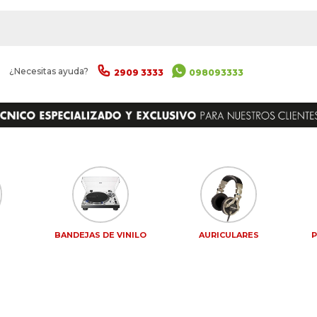
|
¿Necesitas ayuda?
2909 3333
098093333
S
BANDEJAS DE VINILO
AURICULARES
P