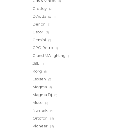
Cds & Vinilos
(1)
Crosley
(2)
D'Addario
(1)
Denon
(1)
Gator
(2)
Gemini
(3)
GPO Retro
(1)
Grand MA lighting
(1)
JBL
(1)
Korg
(1)
Lexsen
(3)
Magma
(1)
Magma Dj
(7)
Muse
(6)
Numark
(4)
Ortofon
(17)
Pioneer
(17)