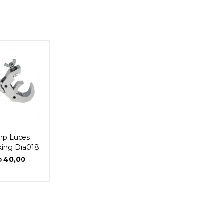
mp Luces
ing Dra018
40,00
D