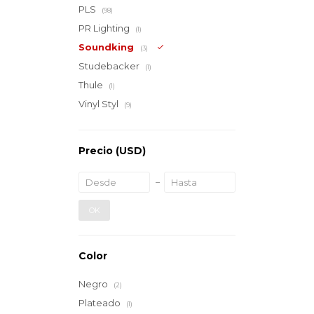
PLS
(98)
PR Lighting
(1)
Soundking
(3)
Studebacker
(1)
Thule
(1)
Vinyl Styl
(9)
Precio
(USD)
OK
Color
Negro
(2)
Plateado
(1)