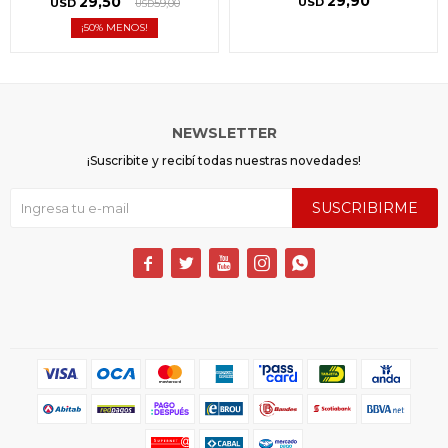
29,90
29,50
USD
USD
59,00
USD
50
NEWSLETTER
¡Suscribite y recibí todas nuestras novedades!
SUSCRIBIRME




