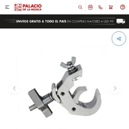

ENVIAR