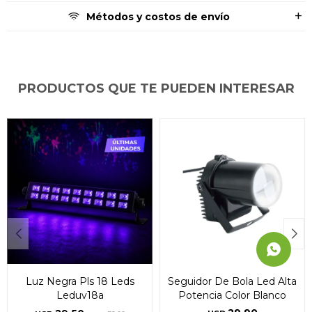
Métodos y costos de envío
* sujeto a aprobación crediticia. El monto disponible
* sujeto a aprobación crediticia. El monto disponible
* sujeto a aprobación crediticia. El monto disponible
puede variar por comercio
puede variar por comercio
puede variar por comercio
Día
Día
Día
Mes
Mes
Mes
Año
Año
Año
Continuar
Continuar
Continuar
PRODUCTOS QUE TE PUEDEN INTERESAR
Luz Negra Pls 18 Leds
Seguidor De Bola Led Alta
Leduv18a
Potencia Color Blanco