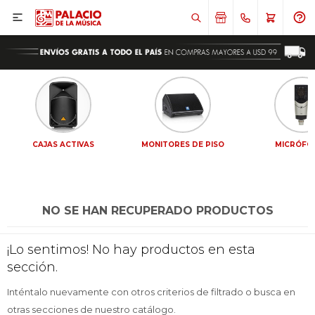

CAJAS ACTIVAS
MONITORES DE PISO
MICRÓFO
NO SE HAN RECUPERADO PRODUCTOS
¡Sumate a la forma más ágil de
¡Sumate a la forma más ágil de
¡Lo sentimos! No hay productos en esta
comprar!
comprar!
sección.
Comprá en 3 cuotas sin recargo o hasta en
Comprá en 3 cuotas sin recargo o hasta en
12 cuotas * ¡Solo con tu cédula!
12 cuotas * ¡Solo con tu cédula!
Inténtalo nuevamente con otros criterios de filtrado o busca en
* sujeto aprobación crediticia.
* sujeto aprobación crediticia.
otras secciones de nuestro catálogo.